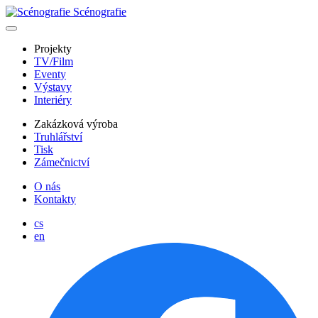
Scénografie
Projekty
TV/Film
Eventy
Výstavy
Interiéry
Zakázková výroba
Truhlářství
Tisk
Zámečnictví
O nás
Kontakty
cs
en