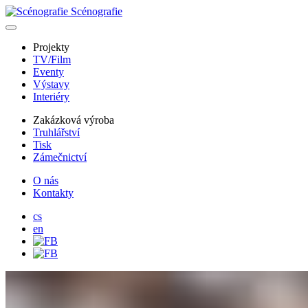
Scénografie
Projekty
TV/Film
Eventy
Výstavy
Interiéry
Zakázková výroba
Truhlářství
Tisk
Zámečnictví
O nás
Kontakty
cs
en